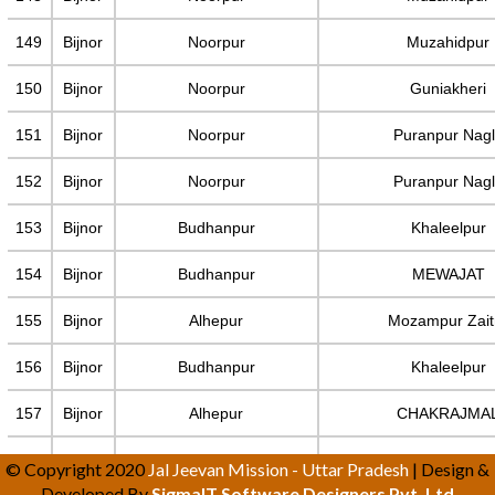
149
Bijnor
Noorpur
Muzahidpur
150
Bijnor
Noorpur
Guniakheri
151
Bijnor
Noorpur
Puranpur Nag
152
Bijnor
Noorpur
Puranpur Nag
153
Bijnor
Budhanpur
Khaleelpur
154
Bijnor
Budhanpur
MEWAJAT
155
Bijnor
Alhepur
Mozampur Zait
156
Bijnor
Budhanpur
Khaleelpur
157
Bijnor
Alhepur
CHAKRAJMA
158
Bijnor
Haldaur
KHARI
© Copyright 2020
Jal Jeevan Mission - Uttar Pradesh
| Design &
Developed By
SigmaIT Software Designers Pvt. Ltd