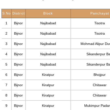
S.No
District
Block
Panchayat
1
Bijnor
Najibabad
Tisotra
2
Bijnor
Najibabad
Tisotra
3
Bijnor
Najibabad
Mohmad Alipur Du
4
Bijnor
Najibabad
Sikanderpur Ba
5
Bijnor
Najibabad
Sikanderpur Ba
6
Bijnor
Kiratpur
Bhojpur
7
Bijnor
Kiratpur
Chitawar
8
Bijnor
Kiratpur
Chitawar
9
Bijnor
Kiratpur
Mukimpur Padar