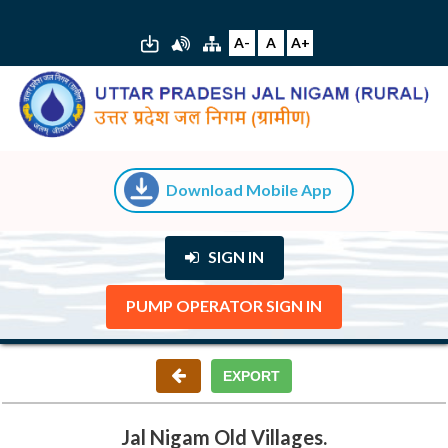
A-
A
A+
Download Mobile App
SIGN IN
PUMP OPERATOR SIGN IN
Jal Nigam Old Villages.